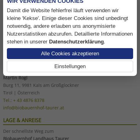
WIR VERWENDEN COOKIES
Damit die Website fehlerfrei läuft verwenden wir
kleine 'Kekse'. Einige dieser Cookies sind unbedingt
notwendig, andere erlauben uns anonymisierte
Nutzerstatistiken abzurufen. Detaillierte Informationen
stehen in unserer
Datenschutzerklärung
.
ADRESSE
Alle Cookies akzeptieren
Biobauernhof
Landhaus Taurer
Einstellungen
Martin Rogl
Burg 11, 9981 Kals am Großglockner
Tirol | Österreich
Tel.: + 43 4876 8378
info@biobauernhof-taurer.at
LAGE & ANREISE
Der schnellste Weg zum
Biobauernhof Landhaus Taurer