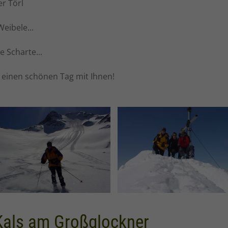
er Törl
eibele...
 Scharte...
f einen schönen Tag mit Ihnen!
 Kals am Großglockner