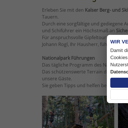
Erleben Sie mit den
Kalser Berg- und Sk
Tauern.
Durch eine sorgfältige und gediegene A
und Schiführer ein Höchstmaß an
Siche
Für anspruchsvolle Gipfeltouren ist ei
WIR V
Johann Rogl, Ihr Hausherr, führt Sie ger
Damit di
Cookies
Nationalpark Führungen
Das tägliche Programm des Nationalpark
Nutzerst
Das schützenswerte Terrain des Nation
Datensc
unsere Gäste.
Sie geben Tipps und helfen bei der P