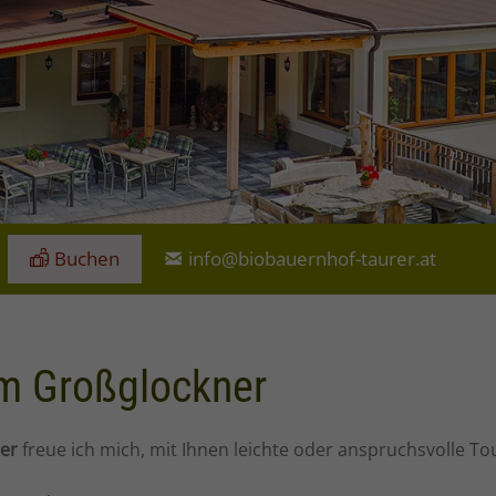
Buchen
info@biobauernhof-taurer.at
am Großglockner
rer
freue ich mich, mit Ihnen leichte oder anspruchsvolle 