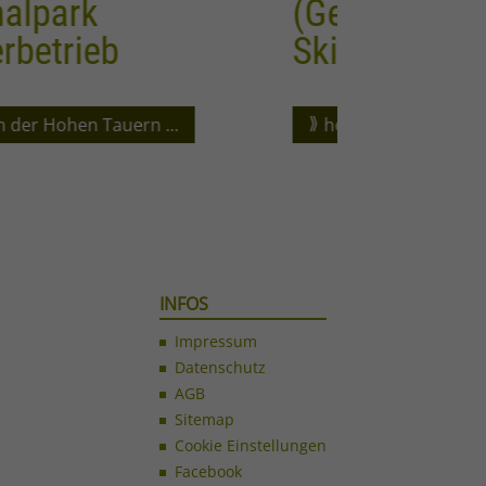
(Geführte) Berg- und
Landha
Skitouren
Pluspu
hoch hinaus mit Johann Rogl ...
mehr Plu
INFOS
Impressum
Datenschutz
AGB
Sitemap
Cookie Einstellungen
Facebook