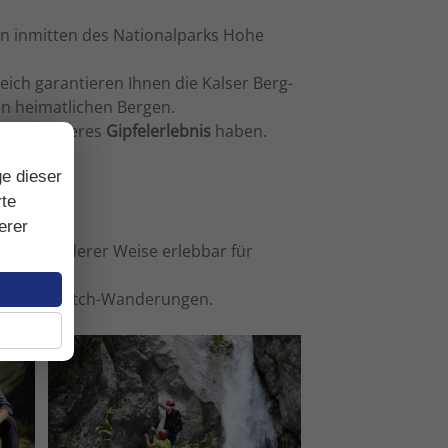
en inmitten des Nationalparks Hohe
ich garantieren Ihnen die Kalser Berg-
n heimatlichen Bergen.
s und sicheres
Gipfelerlebnis
haben.
ge dieser
rte
che!
erer
in besonderer Weise erlebbar für
 Nature-Watch-Wanderungen.