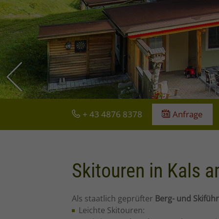
+ 43 4876 8378
Anfrage
Skitouren in Kals 
Als staatlich geprüfter
Berg- und Skifüh
Leichte Skitouren: