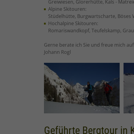
Greiwiesen, Glorerhütte, Kals - Matrei
Alpine Skitouren:
Stüdelhütte, Burgwartscharte, Böses W
Hochalpine Skitouren:
Romariswandkopf, Teufelskamp, Graue
Gerne berate ich Sie und freue mich au
Johann Rogl
Geführte Bergtour in