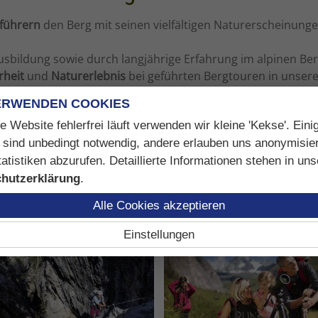
iführern
den Berg mit seinen vielfältigen Naturerscheinung
usbildung sowie durch langjährige Erfahrung im alpinen Bere
rheit
und
Naturerlebnis
bei geführten Bergtouren in unsere
n Bergführer die Voraussetzung, damit Sie ein unbeschwerte
ERWENDEN COOKIES
ne persönlich, oder organisiert einen Bergführer.
e Website fehlerfrei läuft verwenden wir kleine 'Kekse'. Eini
 sind unbedingt notwendig, andere erlauben uns anonymisie
 Hohe Tauern bietet sehr viel Abwechslung für alle Ansprü
atistiken abzurufen. Detaillierte Informationen stehen in uns
alparks Hohe Tauern machen unsere Natioanlapark Ranger 
hutzerklärung
.
Alle Cookies akzeptieren
lanung geführter Wanderungen, Wildtierbeobachtungen und
Einstellungen