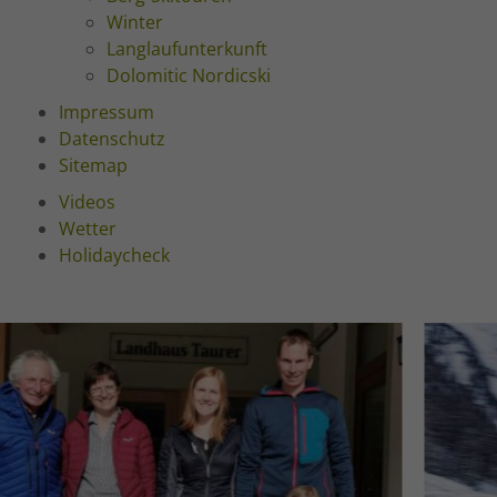
Winter
Langlaufunterkunft
Dolomitic Nordicski
Impressum
Datenschutz
Sitemap
Videos
Wetter
Holidaycheck