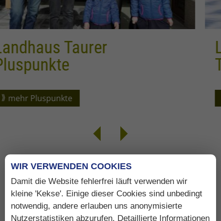
urer
Langlauf Unt
Taurerhof
Loipeninformation .
WIR VERWENDEN COOKIES
ADRESSE
Damit die Website fehlerfrei läuft verwenden wir
kleine 'Kekse'. Einige dieser Cookies sind unbedingt
Biobauernhof
Landhaus Taurer
notwendig, andere erlauben uns anonymisierte
Nutzerstatistiken abzurufen. Detaillierte Informationen